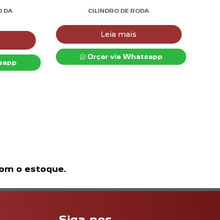
O DA
CILINDRO DE RODA
Leia mais
Orçar via Whatsapp
sapp
com o estoque.
Siga-nos