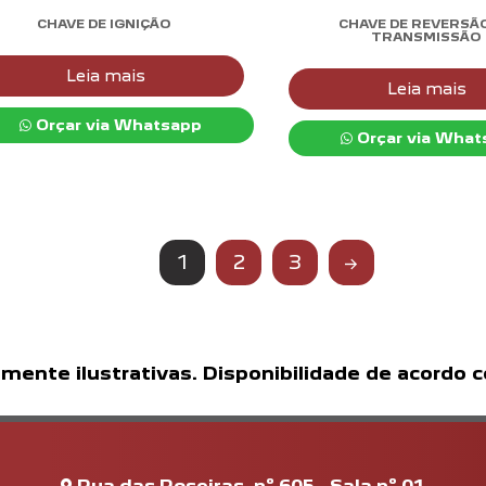
CHAVE DE IGNIÇÃO
CHAVE DE REVERSÃ
TRANSMISSÃO
Leia mais
Leia mais
Orçar via Whatsapp
Orçar via What
1
2
3
→
ente ilustrativas. Disponibilidade de acordo 
Rua das Roseiras, nº.605 - Sala nº.01