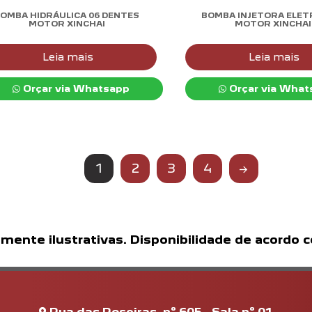
OMBA HIDRÁULICA 06 DENTES
BOMBA INJETORA ELET
MOTOR XINCHAI
MOTOR XINCHAI
Leia mais
Leia mais
Orçar via Whatsapp
Orçar via What
1
2
3
4
→
ente ilustrativas. Disponibilidade de acordo 
Rua das Roseiras, nº.605 - Sala nº.01