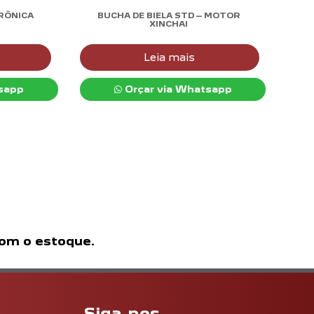
RÔNICA
BUCHA DE BIELA STD – MOTOR
XINCHAI
Leia mais
sapp
Orçar via Whatsapp
com o estoque.
Siga-nos