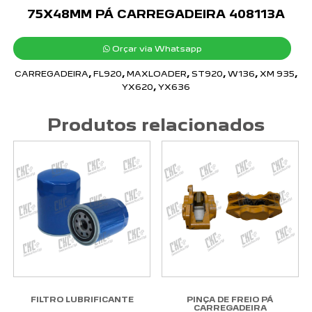
75X48MM PÁ CARREGADEIRA 408113A
Orçar via Whatsapp
CARREGADEIRA
,
FL920
,
MAXLOADER
,
ST920
,
W136
,
XM 935
,
YX620
,
YX636
Produtos relacionados
FILTRO LUBRIFICANTE
PINÇA DE FREIO PÁ
CARREGADEIRA