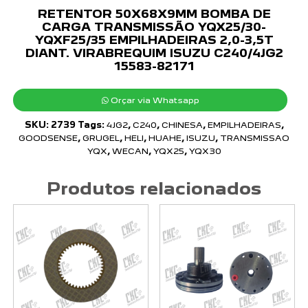
RETENTOR 50X68X9MM BOMBA DE
CARGA TRANSMISSÃO YQX25/30-
YQXF25/35 EMPILHADEIRAS 2,0-3,5T
DIANT. VIRABREQUIM ISUZU C240/4JG2
15583-82171
Orçar via Whatsapp
SKU:
2739
Tags:
4JG2
,
C240
,
CHINESA
,
EMPILHADEIRAS
,
GOODSENSE
,
GRUGEL
,
HELI
,
HUAHE
,
ISUZU
,
TRANSMISSAO
YQX
,
WECAN
,
YQX25
,
YQX30
Produtos relacionados